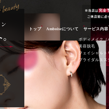
完全
※当店は
ご来店前に必
トップ
Amboiseについて
サービス内容
ボディメイク（
美容脱毛
フェイシャルト
ブライダルエス