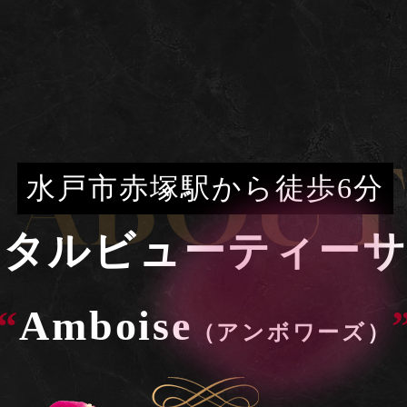
ABOUT
水戸市赤塚駅から徒歩6分
ータルビューティー
“
Amboise
（アンボワーズ）