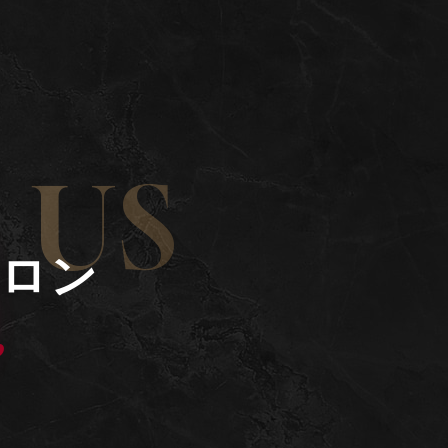
 US
サロン
”